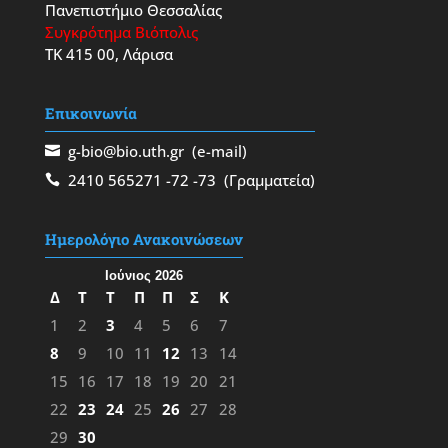
Πανεπιστήμιο Θεσσαλίας
Συγκρότημα Βιόπολις
ΤΚ 415 00, Λάρισα
Επικοινωνία
g-bio@bio.uth.gr
(e-mail)
2410 565271
-72
-73
(Γραμματεία)
Ημερολόγιο Ανακοινώσεων
Ιούνιος 2026
Δ
Τ
Τ
Π
Π
Σ
Κ
1
2
3
4
5
6
7
8
9
10
11
12
13
14
15
16
17
18
19
20
21
22
23
24
25
26
27
28
29
30