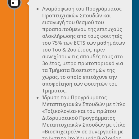

Αναμόρφωση του Προγράμματος
Προπτυχιακών Σπουδών και
εισαγωγή του θεσμού του
προαπαιτούμενου της επιτυχούς
ολοκλήρωσης από τους φοιτητές
του 75% των ECTS των μαθημάτων
του 1ου & 2ου έτους, πριν
συνεχίσουν τις σπουδές τους στο
3ο έτος, μέτρο πρωτοποριακό για
τα Τμήματα Βιοεπιστημών της
χώρας, το οποίο επιτάχυνε την
αποφοίτηση των φοιτητών του
Τμήματος.
Ίδρυση του Προγράμματος
Μεταπτυχιακών Σπουδών με τίτλο
«Τοξικολογία» και του πρώτου
Διϊδρυματικού Προγράμματος
Μεταπτυχιακών Σπουδών με τίτλο
«Βιοεπιχειρείν» σε συνεργασία με
το Ινστιτούτο Χημικής Βιολογίας