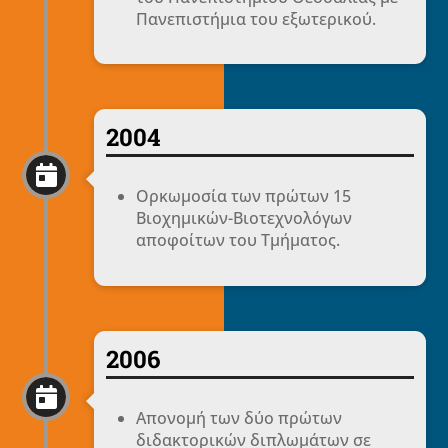
Πανεπιστήμια του εξωτερικού.
2004

Ορκωμοσία των πρώτων 15
Βιοχημικών-Βιοτεχνολόγων
αποφοίτων του Τμήματος.
2006

Απονομή των δύο πρώτων
διδακτορικών διπλωμάτων σε