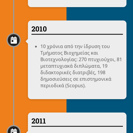
2010

10 χρόνια από την ίδρυση του
Τμήματος Βιοχημείας και
Βιοτεχνολογίας: 270 πτυχιούχοι, 81
μεταπτυχιακά διπλώματα, 19
διδακτορικές διατριβές, 198
δημοσιεύσεις σε επιστημονικά
περιοδικά (Scopus).
2011
