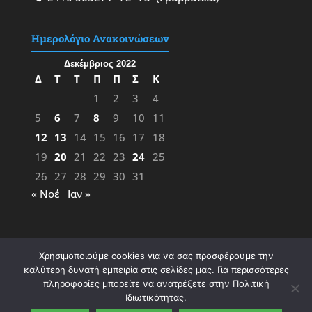
Ημερολόγιο Ανακοινώσεων
Δεκέμβριος 2022
Δ
Τ
Τ
Π
Π
Σ
Κ
1
2
3
4
5
6
7
8
9
10
11
12
13
14
15
16
17
18
19
20
21
22
23
24
25
26
27
28
29
30
31
« Νοέ
Ιαν »
Χρησιμοποιούμε cookies για να σας προσφέρουμε την
καλύτερη δυνατή εμπειρία στις σελίδες μας. Για περισσότερες
πληροφορίες μπορείτε να ανατρέξετε στην Πολιτική
Ιδιωτικότητας.
Σχεδίαση & Υλοποίηση:
ΦΚ
&
ΜΖ
- 2023 |