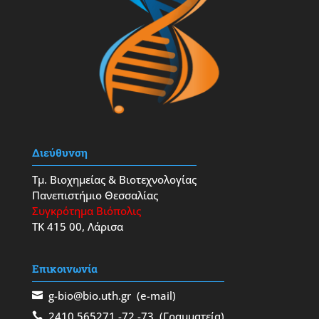
Διεύθυνση
Τμ. Βιοχημείας & Βιοτεχνολογίας
Πανεπιστήμιο Θεσσαλίας
Συγκρότημα Βιόπολις
ΤΚ 415 00, Λάρισα
Επικοινωνία
g-bio@bio.uth.gr
(e-mail)
2410 565271
-72
-73
(Γραμματεία)