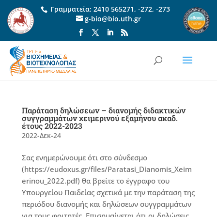
Γραμματεία:
2410 565271
,
-272
,
-273
g-bio@bio.uth.gr
Παράταση δηλώσεων – διανομής διδακτικών
συγγραμμάτων χειμερινού εξαμήνου ακαδ.
έτους 2022-2023
2022-Δεκ-24
Σας ενημερώνουμε ότι στο σύνδεσμο
(https://eudoxus.gr/files/Paratasi_Dianomis_Xeim
erinou_2022.pdf) θα βρείτε το έγγραφο του
Υπουργείου Παιδείας σχετικά με την παράταση της
περιόδου διανομής και δηλώσεων συγγραμμάτων
για τους φοιτητές. Επισημαίνεται ότι οι δηλώσεις...