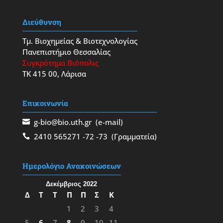
Διεύθυνση
Τμ. Βιοχημείας & Βιοτεχνολογίας
Πανεπιστήμιο Θεσσαλίας
Συγκρότημα Βιόπολις
ΤΚ 415 00, Λάρισα
Επικοινωνία
g-bio@bio.uth.gr
(e-mail)
2410 565271
-72
-73
(Γραμματεία)
Ημερολόγιο Ανακοινώσεων
Δεκέμβριος 2022
Δ
Τ
Τ
Π
Π
Σ
Κ
1
2
3
4
5
6
7
8
9
10
11