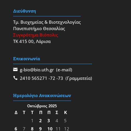
Διεύθυνση
Τμ. Βιοχημείας & Βιοτεχνολογίας
Πανεπιστήμιο Θεσσαλίας
Συγκρότημα Βιόπολις
ΤΚ 415 00, Λάρισα
Επικοινωνία
g-bio@bio.uth.gr
(e-mail)
2410 565271
-72
-73
(Γραμματεία)
Ημερολόγιο Ανακοινώσεων
Οκτώβριος 2025
Δ
Τ
Τ
Π
Π
Σ
Κ
1
2
3
4
5
6
7
8
9
10
11
12