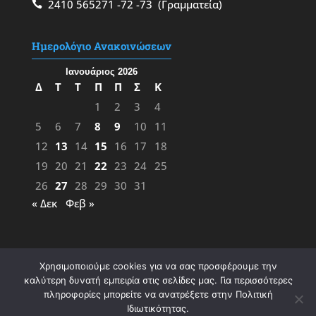
2410 565271
-72
-73
(Γραμματεία)
Ημερολόγιο Ανακοινώσεων
Ιανουάριος 2026
Δ
Τ
Τ
Π
Π
Σ
Κ
1
2
3
4
5
6
7
8
9
10
11
12
13
14
15
16
17
18
19
20
21
22
23
24
25
26
27
28
29
30
31
« Δεκ
Φεβ »
Χρησιμοποιούμε cookies για να σας προσφέρουμε την
καλύτερη δυνατή εμπειρία στις σελίδες μας. Για περισσότερες
πληροφορίες μπορείτε να ανατρέξετε στην Πολιτική
Ιδιωτικότητας.
Σχεδίαση & Υλοποίηση:
ΦΚ
&
ΜΖ
- 2023 |