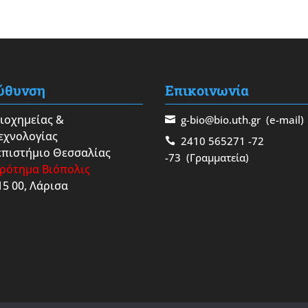
ύθυνση
Επικοινωνία
Βιοχημείας &
g-bio@bio.uth.gr
(e-mail)
εχνολογίας
2410 565271
-72
πιστήμιο Θεσσαλίας
-73
(Γραμματεία)
ρότημα Βιόπολις
15 00, Λάρισα