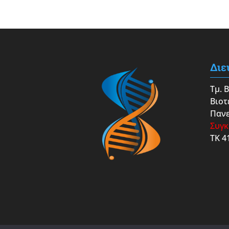
Διε
Τμ. 
Βιοτ
Πανε
Συγκ
ΤΚ 4