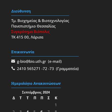
Διεύθυνση
Τμ. Βιοχημείας & Βιοτεχνολογίας
Πανεπιστήμιο Θεσσαλίας
Συγκρότημα Βιόπολις
ΤΚ 415 00, Λάρισα
Επικοινωνία
g-bio@bio.uth.gr
(e-mail)
2410 565271
-72
-73
(Γραμματεία)
Ημερολόγιο Ανακοινώσεων
Σεπτέμβριος 2024
Δ
Τ
Τ
Π
Π
Σ
Κ
1
2
3
4
5
6
7
8