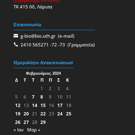
ΤΚ 415 00, Λάρισα
Επικοινωνία
g-bio@bio.uth.gr
(e-mail)
2410 565271
-72
-73
(Γραμματεία)
Ημερολόγιο Ανακοινώσεων
Φεβρουάριος 2024
Δ
Τ
Τ
Π
Π
Σ
Κ
1
2
3
4
5
6
7
8
9
10
11
12
13
14
15
16
17
18
19
20
21
22
23
24
25
26
27
28
29
« Ιαν
Μαρ »