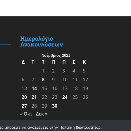
Ημερολόγιο
Ανακοινώσεων
Νοέμβριος 2023
Δ
Τ
Τ
Π
Π
Σ
Κ
1
2
3
4
5
6
7
8
9
10
11
12
13
14
15
16
17
18
19
20
21
22
23
24
25
26
27
28
29
30
« Οκτ
Δεκ »
ς μπορείτε να ανατρέξετε στην Πολιτική Ιδιωτικότητας.