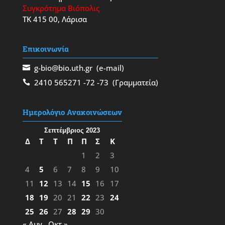
Συγκρότημα Βιόπολις
ΤΚ 415 00, Λάρισα
Επικοινωνία
g-bio@bio.uth.gr
(e-mail)
2410 565271
-72
-73
(Γραμματεία)
Ημερολόγιο Ανακοινώσεων
Σεπτέμβριος 2023
Δ
Τ
Τ
Π
Π
Σ
Κ
1
2
3
4
5
6
7
8
9
10
11
12
13
14
15
16
17
18
19
20
21
22
23
24
25
26
27
28
29
30
« Αυγ
Οκτ »