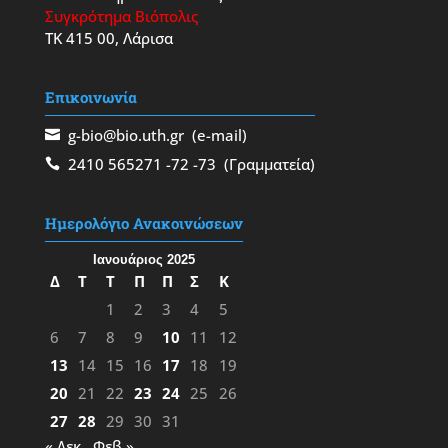
Συγκρότημα Βιόπολις
ΤΚ 415 00, Λάρισα
Επικοινωνία
g-bio@bio.uth.gr
(e-mail)
2410 565271
-72
-73
(Γραμματεία)
Ημερολόγιο Ανακοινώσεων
Ιανουάριος 2025
Δ
Τ
Τ
Π
Π
Σ
Κ
1
2
3
4
5
6
7
8
9
10
11
12
13
14
15
16
17
18
19
20
21
22
23
24
25
26
27
28
29
30
31
« Δεκ
Φεβ »