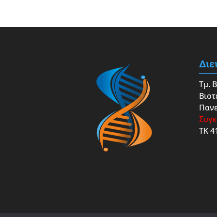
Διε
Τμ. 
Βιοτ
Πανε
Συγκ
ΤΚ 4