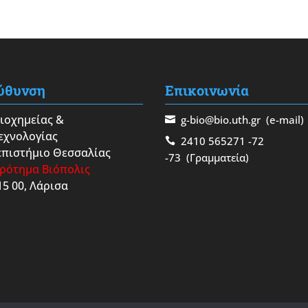
ύθυνση
Επικοινωνία
Βιοχημείας &
g-bio@bio.uth.gr
(e-mail)
εχνολογίας
2410 565271
-72
πιστήμιο Θεσσαλίας
-73
(Γραμματεία)
ρότημα Βιόπολις
15 00, Λάρισα