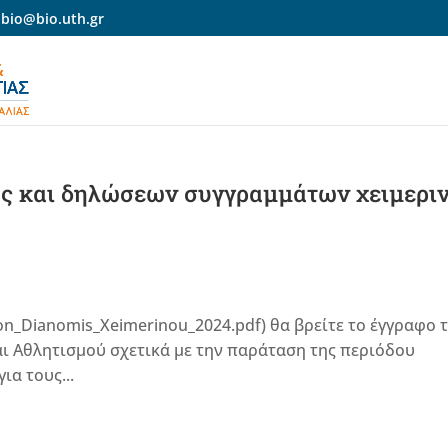
-bio@bio.uth.gr
ής και δηλώσεων συγγραμμάτων χειμερι
seon_Dianomis_Xeimerinou_2024.pdf) θα βρείτε το έγγραφο 
ι Αθλητισμού σχετικά με την παράταση της περιόδου
α τους...