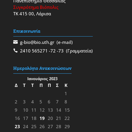
Πανεπιστήμιο Θεσσαλίας
Συγκρότημα Βιόπολις
ΤΚ 415 00, Λάρισα
Επικοινωνία
g-bio@bio.uth.gr
(e-mail)
2410 565271
-72
-73
(Γραμματεία)
Ημερολόγιο Ανακοινώσεων
Ιανουάριος 2023
Δ
Τ
Τ
Π
Π
Σ
Κ
1
2
3
4
5
6
7
8
9
10
11
12
13
14
15
16
17
18
19
20
21
22
23
24
25
26
27
28
29