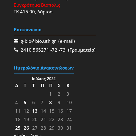
Συγκρότημα Βιόπολις
ΤΚ 415 00, Λάρισα
Επικοινωνία
g-bio@bio.uth.gr
(e-mail)
2410 565271
-72
-73
(Γραμματεία)
Ημερολόγιο Ανακοινώσεων
Ιούλιος 2022
Δ
Τ
Τ
Π
Π
Σ
Κ
1
2
3
4
5
6
7
8
9
10
11
12
13
14
15
16
17
18
19
20
21
22
23
24
25
26
27
28
29
30
31
« Ιούν
Αυγ »