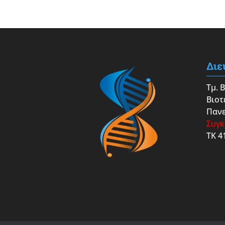
Διε
Τμ. 
Βιοτ
Πανε
Συγκ
ΤΚ 4