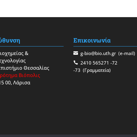
ύθυνση
Επικοινωνία
Βιοχημείας &
g-bio@bio.uth.gr
(e-mail)
εχνολογίας
2410 565271
-72
πιστήμιο Θεσσαλίας
-73
(Γραμματεία)
ρότημα Βιόπολις
15 00, Λάρισα