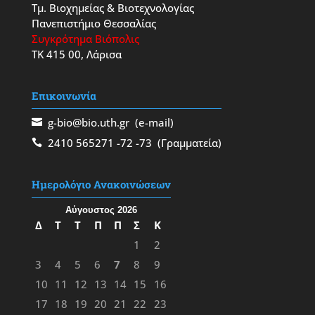
Τμ. Βιοχημείας & Βιοτεχνολογίας
Πανεπιστήμιο Θεσσαλίας
Συγκρότημα Βιόπολις
ΤΚ 415 00, Λάρισα
Επικοινωνία
g-bio@bio.uth.gr
(e-mail)
2410 565271
-72
-73
(Γραμματεία)
Ημερολόγιο Ανακοινώσεων
Αύγουστος 2026
Δ
Τ
Τ
Π
Π
Σ
Κ
1
2
3
4
5
6
7
8
9
10
11
12
13
14
15
16
17
18
19
20
21
22
23