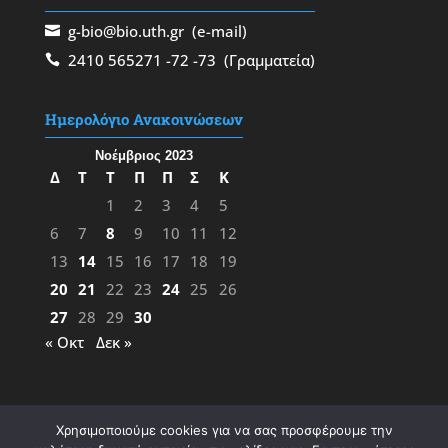
g-bio@bio.uth.gr
(e-mail)
2410 565271
-72
-73
(Γραμματεία)
Ημερολόγιο Ανακοινώσεων
Νοέμβριος 2023
Δ
Τ
Τ
Π
Π
Σ
Κ
1
2
3
4
5
6
7
8
9
10
11
12
13
14
15
16
17
18
19
20
21
22
23
24
25
26
27
28
29
30
« Οκτ
Δεκ »
Χρησιμοποιούμε cookies για να σας προσφέρουμε την