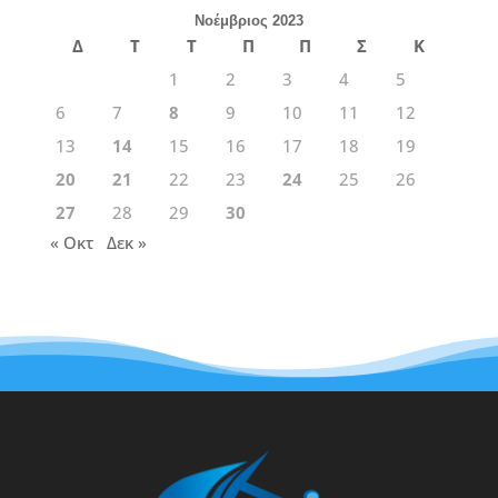
Νοέμβριος 2023
Δ
Τ
Τ
Π
Π
Σ
Κ
1
2
3
4
5
6
7
8
9
10
11
12
13
14
15
16
17
18
19
20
21
22
23
24
25
26
27
28
29
30
« Οκτ
Δεκ »