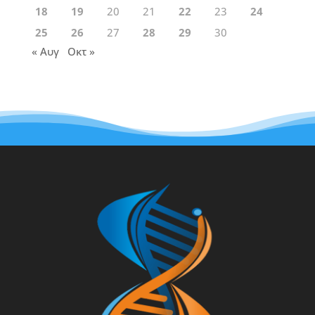
18
19
20
21
22
23
24
25
26
27
28
29
30
« Αυγ
Οκτ »