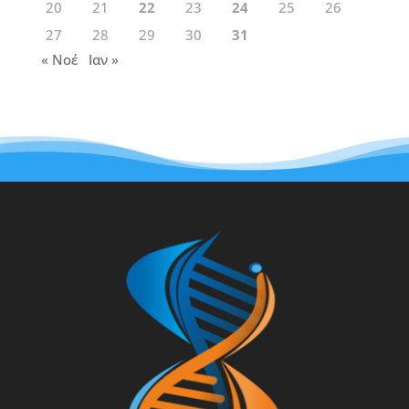
20
21
22
23
24
25
26
27
28
29
30
31
« Νοέ
Ιαν »