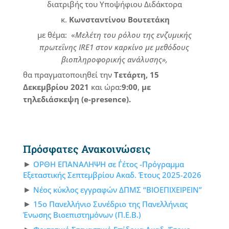
διατριβής του Υποψήφιου Διδάκτορα
κ.
Κωνσταντίνου Βουτετάκη
με θέμα: «
Μελέτη του ρόλου της ενζυμικής
πρωτεΐνης
IRE
1 στον καρκίνο με μεθόδους
βιοπληροφορικής ανάλυσης»,
θα πραγματοποιηθεί την
Τετάρτη, 15
Δεκεμβρίου 2021
και ώρα:
9:00
,
με
τηλεδιάσκεψη (e-presence).
Πρόσφατες Ανακοινώσεις
ΟΡΘΗ ΕΠΑΝΑΛΗΨΗ σε Γ΄έτος -Πρόγραμμα
Εξεταστικής Σεπτεμβρίου Ακαδ. Έτους 2025-2026
Νέος κύκλος εγγραφών ΔΠΜΣ “ΒΙΟΕΠΙΧΕΙΡΕΙΝ”
15ο Πανελλήνιο Συνέδριο της Πανελλήνιας
Ένωσης Βιοεπιστημόνων (Π.Ε.Β.)