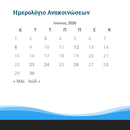
Ημερολόγιο Ανακοινώσεων
Ιούνιος 2026
Δ
Τ
Τ
Π
Π
Σ
Κ
1
2
3
4
5
6
7
8
9
10
11
12
13
14
15
16
17
18
19
20
21
22
23
24
25
26
27
28
29
30
« Μάι
Ιούλ »