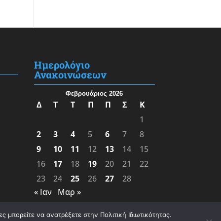
Ημερολόγιο
Ανακοινώσεων
Φεβρουάριος 2026
Δ
Τ
Τ
Π
Π
Σ
Κ
1
2
3
4
5
6
7
8
9
10
11
12
13
14
15
16
17
18
19
20
21
22
23
24
25
26
27
28
« Ιαν
Μαρ »
ς μπορείτε να ανατρέξετε στην Πολιτική Ιδιωτικότητας.