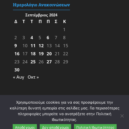
Ημερολόγιο Ανακοινώσεων
Σεπτέμβριος 2024
Δ
Τ
Τ
Π
Π
Σ
Κ
1
2
3
4
5
6
7
8
9
10
11
12
13
14
15
16
17
18
19
20
21
22
23
24
25
26
27
28
29
30
« Αυγ
Οκτ »
Χρησιμοποιούμε cookies για να σας προσφέρουμε την
καλύτερη δυνατή εμπειρία στις σελίδες μας. Για περισσότερες
πληροφορίες μπορείτε να ανατρέξετε στην Πολιτική
Ιδιωτικότητας.
Σχεδίαση & Υλοποίηση:
ΦΚ
&
ΜΖ
- 2023 |
Αποδέχομαι
Δεν αποδέχομαι
Πολιτική Ιδιωτικότητας
Πολιτική Ιδιωτικότητας