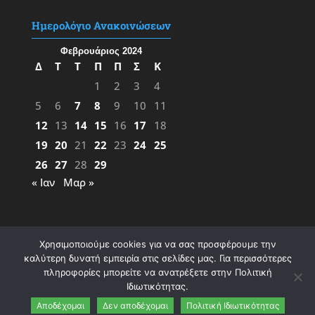
Ημερολόγιο Ανακοινώσεων
Φεβρουάριος 2024
Δ
Τ
Τ
Π
Π
Σ
Κ
1
2
3
4
5
6
7
8
9
10
11
12
13
14
15
16
17
18
19
20
21
22
23
24
25
26
27
28
29
« Ιαν
Μαρ »
Χρησιμοποιούμε cookies για να σας προσφέρουμε την
καλύτερη δυνατή εμπειρία στις σελίδες μας. Για περισσότερες
πληροφορίες μπορείτε να ανατρέξετε στην Πολιτική
Ιδιωτικότητας.
Σχεδίαση & Υλοποίηση:
ΦΚ
&
ΜΖ
- 2023 |
Αποδέχομαι
Δεν αποδέχομαι
Πολιτική Ιδιωτικότητας
Πολιτική Ιδιωτικότητας