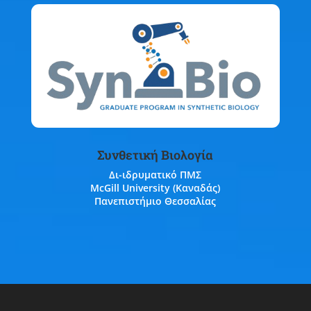
Συνθετική Βιολογία
Δι-ιδρυματικό ΠΜΣ
McGill University (Καναδάς)
Πανεπιστήμιο Θεσσαλίας