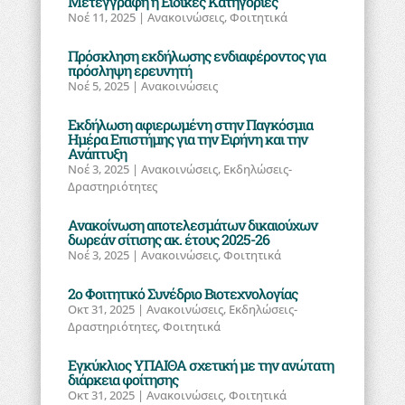
Μετεγγραφή ή Ειδικές Κατηγορίες
Νοέ 11, 2025
|
Ανακοινώσεις
,
Φοιτητικά
Πρόσκληση εκδήλωσης ενδιαφέροντος για
πρόσληψη ερευνητή
Νοέ 5, 2025
|
Ανακοινώσεις
Εκδήλωση αφιερωμένη στην Παγκόσμια
Ημέρα Επιστήμης για την Ειρήνη και την
Ανάπτυξη
Νοέ 3, 2025
|
Ανακοινώσεις
,
Εκδηλώσεις-
Δραστηριότητες
Ανακοίνωση αποτελεσμάτων δικαιούχων
δωρεάν σίτισης ακ. έτους 2025-26
Νοέ 3, 2025
|
Ανακοινώσεις
,
Φοιτητικά
2ο Φοιτητικό Συνέδριο Βιοτεχνολογίας
Οκτ 31, 2025
|
Ανακοινώσεις
,
Εκδηλώσεις-
Δραστηριότητες
,
Φοιτητικά
Εγκύκλιος ΥΠΑΙΘΑ σχετική με την ανώτατη
διάρκεια φοίτησης
Οκτ 31, 2025
|
Ανακοινώσεις
,
Φοιτητικά