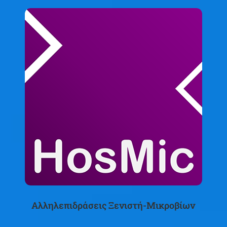
Αλληλεπιδράσεις Ξενιστή-Μικροβίων