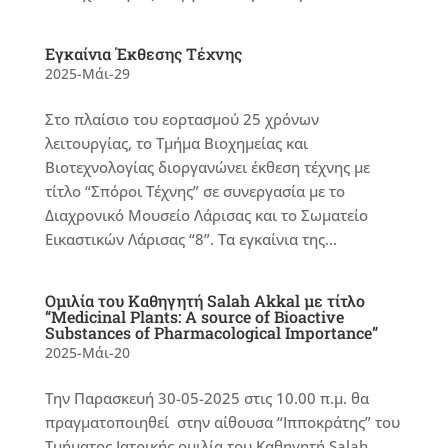
Εγκαίνια Έκθεσης Τέχνης
2025-Μάι-29
Στο πλαίσιο του εορτασμού 25 χρόνων
λειτουργίας, το Τμήμα Βιοχημείας και
Βιοτεχνολογίας διοργανώνει έκθεση τέχνης με
τίτλο “Σπόροι Τέχνης” σε συνεργασία με το
Διαχρονικό Μουσείο Λάρισας και το Σωματείο
Εικαστικών Λάρισας “8”. Τα εγκαίνια της...
Ομιλία του Καθηγητή Salah Akkal με τίτλο
“Medicinal Plants: A source of Bioactive
Substances of Pharmacological Importance”
2025-Μάι-20
Την Παρασκευή 30-05-2025 στις 10.00 π.μ. θα
πραγματοποιηθεί στην αίθουσα “Ιπποκράτης” του
Τμήματος Ιατρικής ομιλία του Καθηγητή Salah