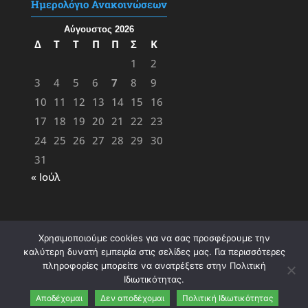
Ημερολόγιο Ανακοινώσεων
Αύγουστος 2026
Δ
Τ
Τ
Π
Π
Σ
Κ
1
2
3
4
5
6
7
8
9
10
11
12
13
14
15
16
17
18
19
20
21
22
23
24
25
26
27
28
29
30
31
« Ιούλ
Χρησιμοποιούμε cookies για να σας προσφέρουμε την
καλύτερη δυνατή εμπειρία στις σελίδες μας. Για περισσότερες
πληροφορίες μπορείτε να ανατρέξετε στην Πολιτική
Ιδιωτικότητας.
Σχεδίαση & Υλοποίηση:
ΦΚ
&
ΜΖ
- 2023 |
Αποδέχομαι
Δεν αποδέχομαι
Πολιτική Ιδιωτικότητας
Πολιτική Ιδιωτικότητας