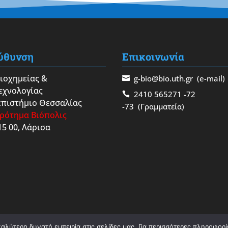
ύθυνση
Επικοινωνία
Βιοχημείας &
g-bio@bio.uth.gr
(e-mail)
εχνολογίας
2410 565271
-72
πιστήμιο Θεσσαλίας
-73
(Γραμματεία)
ρότημα Βιόπολις
15 00, Λάρισα
λύτερη δυνατή εμπειρία στις σελίδες μας. Για περισσότερες πληροφορίε