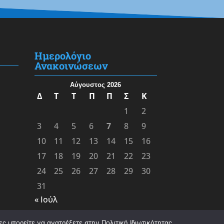
Ημερολόγιο
Ανακοινώσεων
Αύγουστος 2026
Δ
Τ
Τ
Π
Π
Σ
Κ
1
2
3
4
5
6
7
8
9
10
11
12
13
14
15
16
17
18
19
20
21
22
23
24
25
26
27
28
29
30
31
« Ιούλ
ς μπορείτε να ανατρέξετε στην Πολιτική Ιδιωτικότητας.