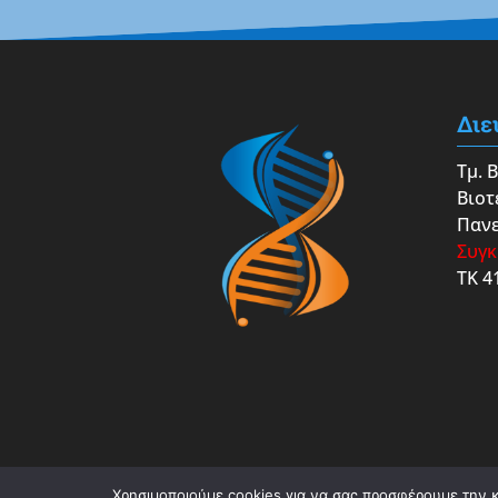
Διε
Τμ. 
Βιοτ
Πανε
Συγκ
ΤΚ 4
Χρησιμοποιούμε cookies για να σας προσφέρουμε την κα