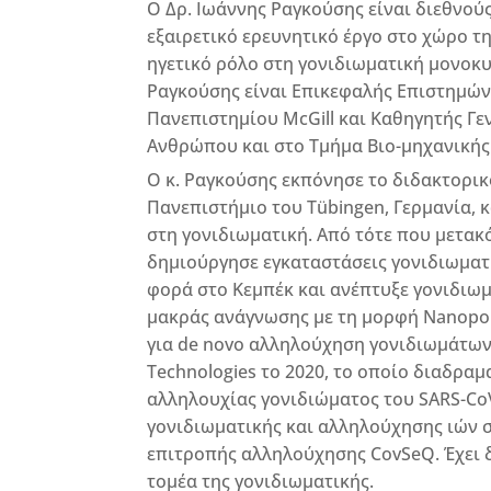
Ο Δρ. Ιωάννης Ραγκούσης είναι διεθνού
εξαιρετικό ερευνητικό έργο στο χώρο τ
ηγετικό ρόλο στη γονιδιωματική μονοκυττ
Ραγκούσης είναι Επικεφαλής Επιστημών
Πανεπιστημίου McGill και Καθηγητής Γε
Ανθρώπου και στο Τμήμα Βιο-μηχανικής 
Ο κ. Ραγκούσης εκπόνησε το διδακτορικό
Πανεπιστήμιο του Tübingen, Γερμανία, κ
στη γονιδιωματική. Από τότε που μετακό
δημιούργησε εγκαταστάσεις γονιδιωμα
φορά στο Κεμπέκ και ανέπτυξε γονιδιω
μακράς ανάγνωσης με τη μορφή Nanopore
για de novo αλληλούχηση γονιδιωμάτων
Technologies το 2020, το οποίο διαδρα
αλληλουχίας γονιδιώματος του SARS-CoV
γονιδιωματικής και αλληλούχησης ιών σ
επιτροπής αλληλούχησης CovSeQ. Έχει 
τομέα της γονιδιωματικής.