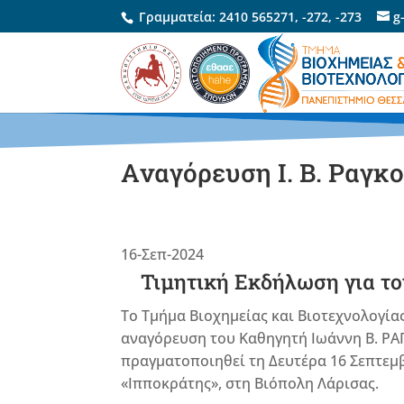
Γραμματεία:
2410 565271
,
-272
,
-273
g
Aναγόρευση Ι. Β. Ραγκ
16-Σεπ-2024
Τιμητική Εκδήλωση για τ
Το Τμήμα Βιοχημείας και Βιοτεχνολογία
αναγόρευση του Καθηγητή Ιωάννη Β. ΡΑΓ
πραγματοποιηθεί τη Δευτέρα 16 Σεπτεμβρ
«Ιπποκράτης», στη Βιόπολη Λάρισας.