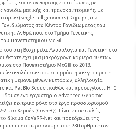
ς φήμης και αναγνώρισης επιστήμονας με
ης γονιδιωματικής και τρανσκριπτομικής, με
άρων (single-cell genomics). Σήμερα, ο κ.
 Γονιδιώματος στο Κέντρο Γονιδιώματος του
νετικής Ανθρώπου, στο Τμήμα Γενετικής
του Πανεπιστημίου McGill.
 του στη Βιοχημεία, Ανοσολογία και Γενετική στο
αι έκτοτε έχει μια μακρόχρονη καριέρα 40 ετών
μισε στο Πανεπιστήμιο McGill το 2013,
τικών αναλύσεων που εφαρμόστηκαν για πρώτη
ματική μεμονωμένων κυττάρων, αλληλουχία
 και PacBio Sequel, καθώς και προσεγγίσεις Hi-C
. Ίδρυσε ένα εργαστήριο Advanced Genomic
ματίζει κεντρικό ρόλο στο έργο προσδιορισμού
-2 στο Κεμπέκ (CovSeQ). Είναι επικεφαλής
το δίκτυο CoVaRR-Net και προεδρεύει της
δημοσιεύσει περισσότερα από 280 άρθρα στον