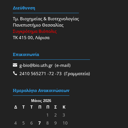
Διεύθυνση
Τμ. Βιοχημείας & Βιοτεχνολογίας
Πανεπιστήμιο Θεσσαλίας
Συγκρότημα Βιόπολις
ΤΚ 415 00, Λάρισα
Επικοινωνία
g-bio@bio.uth.gr
(e-mail)
2410 565271
-72
-73
(Γραμματεία)
Ημερολόγιο Ανακοινώσεων
Μάιος 2026
Δ
Τ
Τ
Π
Π
Σ
Κ
1
2
3
4
5
6
7
8
9
10