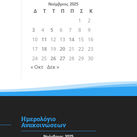
Νοέμβριος 2025
Δ
Τ
Τ
Π
Π
Σ
Κ
1
2
3
4
5
6
7
8
9
10
11
12
13
14
15
16
17
18
19
20
21
22
23
24
25
26
27
28
29
30
« Οκτ
Δεκ »
Ημερολόγιο
Ανακοινώσεων
Νοέμβριος 2025