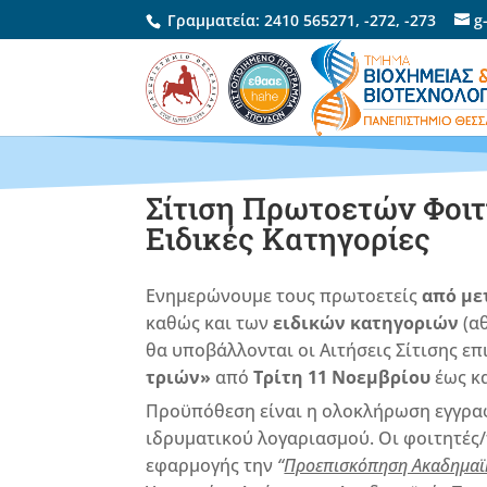
Γραμματεία:
2410 565271
,
-272
,
-273
g
Σίτιση Πρωτοετών Φοι
Ειδικές Κατηγορίες
Ενημερώνουμε τους πρωτοετείς
από μ
καθώς και των
ειδικών κατηγοριών
(αθ
θα υποβάλλονται οι Αιτήσεις Σίτισης επ
τριών»
από
Τρίτη 11 Νοεμβρίου
έως κ
Προϋπόθεση είναι η ολοκλήρωση εγγραφ
ιδρυματικού λογαριασμού. Οι φοιτητές/
εφαρμογής την
“
Προεπισκόπηση Ακαδημαϊ