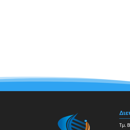
Διε
Τμ. 