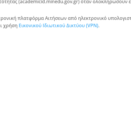
ότητας (academicid.minedu.gov.gr) όταν ολοκληρώσουν ε
κτρονική πλατφόρμα Αιτήσεων από ηλεκτρονικό υπολογισ
αι χρήση
Εικονικού Ιδιωτικού Δικτύου (VPN)
.