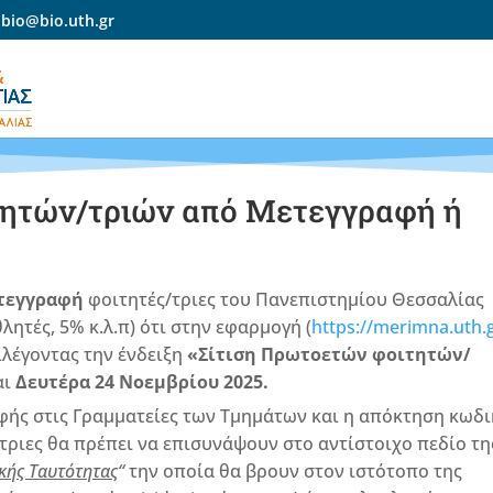
-bio@bio.uth.gr
τητών/τριών από Μετεγγραφή ή
ετεγγραφή
φοιτητές/τριες του Πανεπιστημίου Θεσσαλίας
λητές, 5% κ.λ.π) ότι στην εφαρμογή (
https://merimna.uth.
ιλέγοντας
την ένδειξη
«Σίτιση Πρωτοετών φοιτητών/
αι
Δευτέρα
24
Νοεμβρίου 2025.
ής στις Γραμματείες των Τμημάτων και η απόκτηση κωδ
τριες θα πρέπει να επισυνάψουν στο αντίστοιχο πεδίο τη
κής Ταυτότητας
“
την οποία θα βρουν στον ιστότοπο της