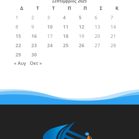
Σεπτέμβριος 2025
Δ
Τ
Τ
Π
Π
Σ
Κ
1
2
3
4
5
6
7
8
9
10
11
12
13
14
15
16
17
18
19
20
21
22
23
24
25
26
27
28
29
30
« Αυγ
Οκτ »