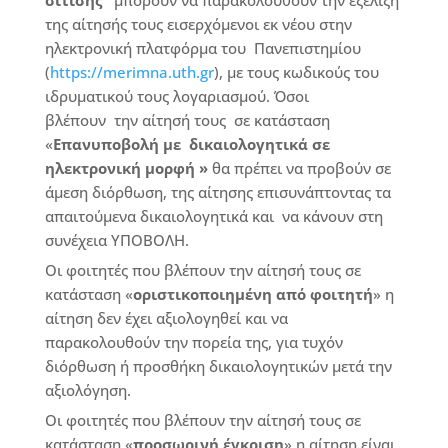
σίτισης
μπορούν να παρακολουθούν την εξέλιξη
της αίτησής τους εισερχόμενοι εκ νέου στην
ηλεκτρονική πλατφόρμα του Πανεπιστημίου
(
https://merimna.uth.gr
), με τους κωδικούς του
ιδρυματικού τους λογαριασμού. Όσοι
βλέπουν την αίτησή τους σε κατάσταση
«
Επανυποβολή με δικαιολογητικά σε
ηλεκτρονική μορφή »
θα πρέπει να προβούν σε
άμεση διόρθωση, της αίτησης επισυνάπτοντας τα
απαιτούμενα δικαιολογητικά και να κάνουν στη
συνέχεια ΥΠΟΒΟΛΗ.
Οι φοιτητές που βλέπουν την αίτησή τους σε
κατάσταση «
οριστικοποιημένη από φοιτητή
» η
αίτηση δεν έχει αξιολογηθεί και να
παρακολουθούν την πορεία της, για τυχόν
διόρθωση ή προσθήκη δικαιολογητικών μετά την
αξιολόγηση.
Οι φοιτητές που βλέπουν την αίτησή τους σε
κατάσταση «
προσωρινή έγκριση
» η αίτηση είναι