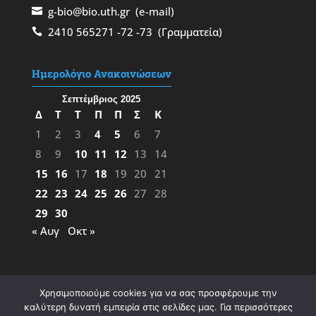
g-bio@bio.uth.gr
(e-mail)
2410 565271
-72
-73
(Γραμματεία)
Ημερολόγιο Ανακοινώσεων
Σεπτέμβριος 2025
Δ
Τ
Τ
Π
Π
Σ
Κ
1
2
3
4
5
6
7
8
9
10
11
12
13
14
15
16
17
18
19
20
21
22
23
24
25
26
27
28
29
30
« Αυγ
Οκτ »
Χρησιμοποιούμε cookies για να σας προσφέρουμε την
καλύτερη δυνατή εμπειρία στις σελίδες μας. Για περισσότερες