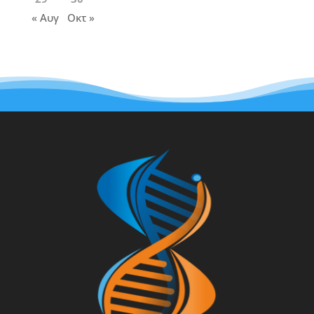
« Αυγ
Οκτ »