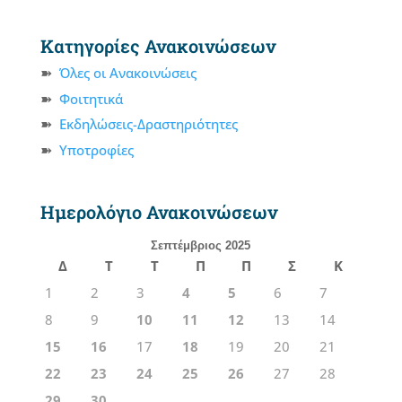
Κατηγορίες Ανακοινώσεων
Όλες οι Ανακοινώσεις
Φοιτητικά
Εκδηλώσεις-Δραστηριότητες
Υποτροφίες
Ημερολόγιο Ανακοινώσεων
Σεπτέμβριος 2025
Δ
Τ
Τ
Π
Π
Σ
Κ
1
2
3
4
5
6
7
8
9
10
11
12
13
14
15
16
17
18
19
20
21
22
23
24
25
26
27
28
29
30