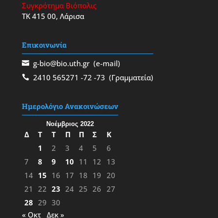
Συγκρότημα Βιόπολις
ΤΚ 415 00, Λάρισα
Επικοινωνία
g-bio@bio.uth.gr
(e-mail)
2410 565271
-72
-73
(Γραμματεία)
Ημερολόγιο Ανακοινώσεων
Νοέμβριος 2022
Δ
Τ
Τ
Π
Π
Σ
Κ
1
2
3
4
5
6
7
8
9
10
11
12
13
14
15
16
17
18
19
20
21
22
23
24
25
26
27
28
29
30
« Οκτ
Δεκ »