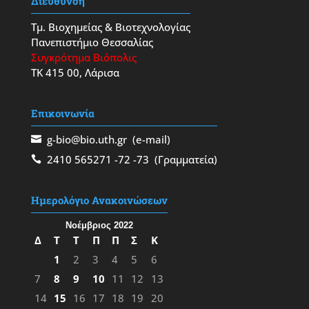
Διεύθυνση
Τμ. Βιοχημείας & Βιοτεχνολογίας
Πανεπιστήμιο Θεσσαλίας
Συγκρότημα Βιόπολις
ΤΚ 415 00, Λάρισα
Επικοινωνία
g-bio@bio.uth.gr
(e-mail)
2410 565271
-72
-73
(Γραμματεία)
Ημερολόγιο Ανακοινώσεων
Νοέμβριος 2022
Δ
Τ
Τ
Π
Π
Σ
Κ
1
2
3
4
5
6
7
8
9
10
11
12
13
14
15
16
17
18
19
20