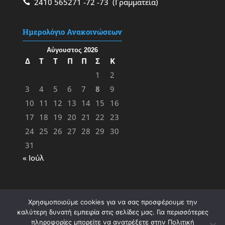
2410 565271
-72
-73
(Γραμματεία)
Ημερολόγιο Ανακοινώσεων
Αύγουστος 2026
Δ
Τ
Τ
Π
Π
Σ
Κ
1
2
3
4
5
6
7
8
9
10
11
12
13
14
15
16
17
18
19
20
21
22
23
24
25
26
27
28
29
30
31
« Ιούλ
Χρησιμοποιούμε cookies για να σας προσφέρουμε την
καλύτερη δυνατή εμπειρία στις σελίδες μας. Για περισσότερες
πληροφορίες μπορείτε να ανατρέξετε στην Πολιτική