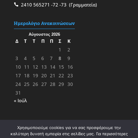
2410 565271
-72
-73
(Γραμματεία)
Ημερολόγιο Ανακοινώσεων
Αύγουστος 2026
Δ
Τ
Τ
Π
Π
Σ
Κ
1
2
3
4
5
6
7
8
9
10
11
12
13
14
15
16
17
18
19
20
21
22
23
24
25
26
27
28
29
30
31
« Ιούλ
Χρησιμοποιούμε cookies για να σας προσφέρουμε την
καλύτερη δυνατή εμπειρία στις σελίδες μας. Για περισσότερες