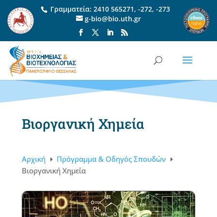
Γραμματεία:
2410 565271
,
-272
,
-273
g-bio@bio.uth.gr
Βιοργανική Χημεία
Αρχική
Πρόγραμμα & Οδηγός Σπουδών
E
E
Βιοργανική Χημεία