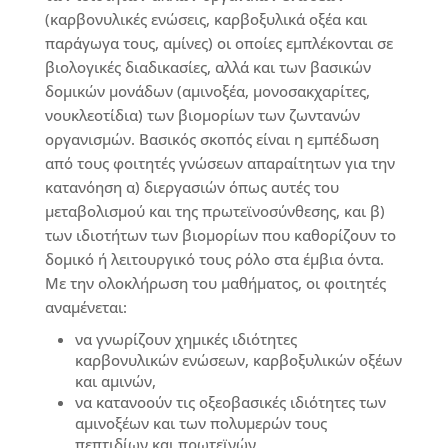
(καρβονυλικές ενώσεις, καρβοξυλικά οξέα και
παράγωγα τους, αμίνες) οι οποίες εμπλέκονται σε
βιολογικές διαδικασίες, αλλά και των βασικών
δομικών μονάδων (αμινοξέα, μονοσακχαρίτες,
νουκλεοτίδια) των βιομορίων των ζωντανών
οργανισμών. Βασικός σκοπός είναι η εμπέδωση
από τους φοιτητές γνώσεων απαραίτητων για την
κατανόηση α) διεργασιών όπως αυτές του
μεταβολισμού και της πρωτεϊνοσύνθεσης, και β)
των ιδιοτήτων των βιομορίων που καθορίζουν το
δομικό ή λειτουργικό τους ρόλο στα έμβια όντα.
Με την ολοκλήρωση του μαθήματος, οι φοιτητές
αναμένεται:
να γνωρίζουν χημικές ιδιότητες
καρβονυλικών ενώσεων, καρβοξυλικών οξέων
και αμινών,
να κατανοούν τις οξεοβασικές ιδιότητες των
αμινοξέων και των πολυμερών τους
πεπτιδίων και πρωτεϊνών,