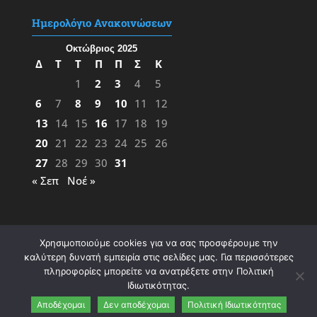
Ημερολόγιο Ανακοινώσεων
Οκτώβριος 2025
Δ
Τ
Τ
Π
Π
Σ
Κ
1
2
3
4
5
6
7
8
9
10
11
12
13
14
15
16
17
18
19
20
21
22
23
24
25
26
27
28
29
30
31
« Σεπ
Νοέ »
Χρησιμοποιούμε cookies για να σας προσφέρουμε την
καλύτερη δυνατή εμπειρία στις σελίδες μας. Για περισσότερες
πληροφορίες μπορείτε να ανατρέξετε στην Πολιτική
Ιδιωτικότητας.
Σχεδίαση & Υλοποίηση:
ΦΚ
&
ΜΖ
- 2023 |
Αποδέχομαι
Δεν αποδέχομαι
Πολιτική Ιδιωτικότητας
Πολιτική Ιδιωτικότητας