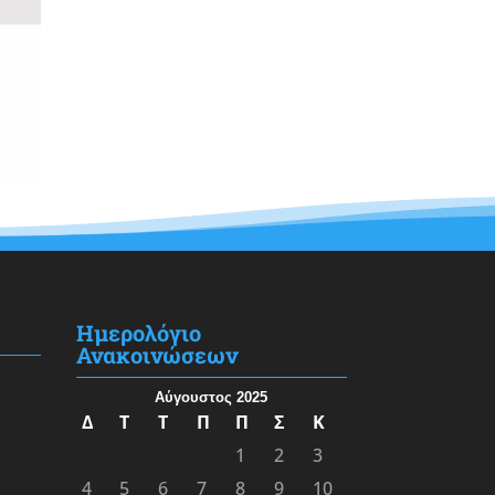
Ημερολόγιο
Ανακοινώσεων
Αύγουστος 2025
Δ
Τ
Τ
Π
Π
Σ
Κ
1
2
3
4
5
6
7
8
9
10