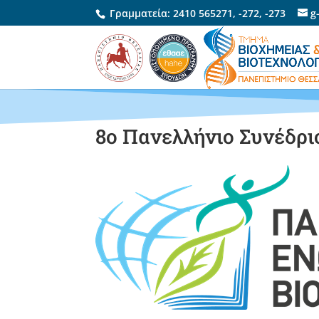
Γραμματεία:
2410 565271
,
-272
,
-273
g
8ο Πανελλήνιο Συνέδρι