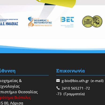
ύθυνση
Επικοινωνία
Βιοχημείας &
g-bio@bio.uth.gr
(e-mail)
εχνολογίας
2410 565271
-72
πιστήμιο Θεσσαλίας
-73
(Γραμματεία)
ρότημα Βιόπολις
15 00, Λάρισα