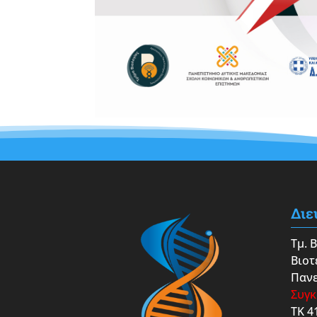
Διε
Τμ. 
Βιοτ
Πανε
Συγκ
ΤΚ 4