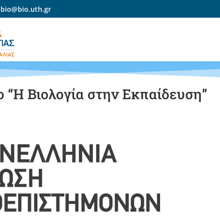
-bio@bio.uth.gr
ο “Η Βιολογία στην Εκπαίδευση”