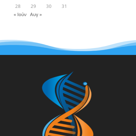
28
29
30
31
« Ιούν
Αυγ »