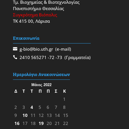
Τμ. Βιοχημείας & Βιοτεχνολογίας
Πανεπιστήμιο Θεσσαλίας
Συγκρότημα Βιόπολις
ΤΚ 415 00, Λάρισα
Επικοινωνία
g-bio@bio.uth.gr
(e-mail)
2410 565271
-72
-73
(Γραμματεία)
Ημερολόγιο Ανακοινώσεων
Μάιος 2022
Δ
Τ
Τ
Π
Π
Σ
Κ
1
2
3
4
5
6
7
8
9
10
11
12
13
14
15
16
17
18
19
20
21
22