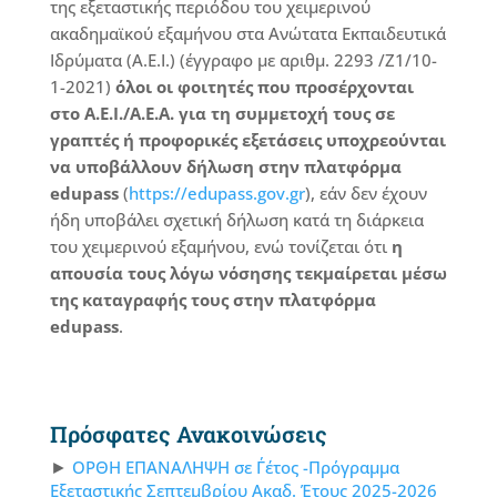
της εξεταστικής περιόδου του χειμερινού
ακαδημαϊκού εξαμήνου στα Ανώτατα Εκπαιδευτικά
Ιδρύματα (Α.Ε.Ι.) (έγγραφο με αριθμ. 2293 /Ζ1/10-
1-2021)
όλοι οι φοιτητές που προσέρχονται
στο Α.Ε.Ι./Α.Ε.Α. για τη συμμετοχή τους σε
γραπτές ή προφορικές εξετάσεις υποχρεούνται
να υποβάλλουν δήλωση στην πλατφόρμα
edupass
(
https://edupass.gov.gr
), εάν δεν έχουν
ήδη υποβάλει σχετική δήλωση κατά τη διάρκεια
του χειμερινού εξαμήνου, ενώ τονίζεται ότι
η
απουσία τους λόγω νόσησης τεκμαίρεται μέσω
της
καταγραφής τους στην πλατφόρμα
edupass
.
Πρόσφατες Ανακοινώσεις
ΟΡΘΗ ΕΠΑΝΑΛΗΨΗ σε Γ΄έτος -Πρόγραμμα
Εξεταστικής Σεπτεμβρίου Ακαδ. Έτους 2025-2026