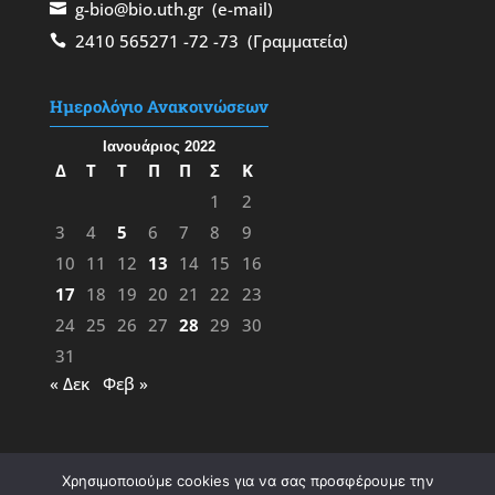
g-bio@bio.uth.gr
(e-mail)
2410 565271
-72
-73
(Γραμματεία)
Ημερολόγιο Ανακοινώσεων
Ιανουάριος 2022
Δ
Τ
Τ
Π
Π
Σ
Κ
1
2
3
4
5
6
7
8
9
10
11
12
13
14
15
16
17
18
19
20
21
22
23
24
25
26
27
28
29
30
31
« Δεκ
Φεβ »
Χρησιμοποιούμε cookies για να σας προσφέρουμε την