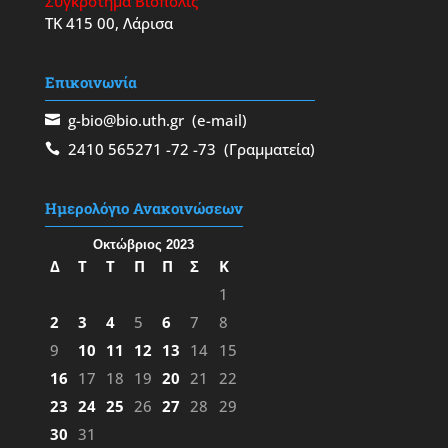
Συγκρότημα Βιόπολις
ΤΚ 415 00, Λάρισα
Επικοινωνία
g-bio@bio.uth.gr
(e-mail)
2410 565271
-72
-73
(Γραμματεία)
Ημερολόγιο Ανακοινώσεων
Οκτώβριος 2023
Δ
Τ
Τ
Π
Π
Σ
Κ
1
2
3
4
5
6
7
8
9
10
11
12
13
14
15
16
17
18
19
20
21
22
23
24
25
26
27
28
29
30
31